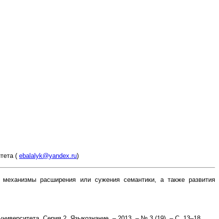
тета (
ebalalyk@yandex.ru
)
ы механизмы расширения или сужения семантики, а также развития
иверситета. Серия 2, Языкознание. – 2013. – № 3 (19). – С. 13–18.