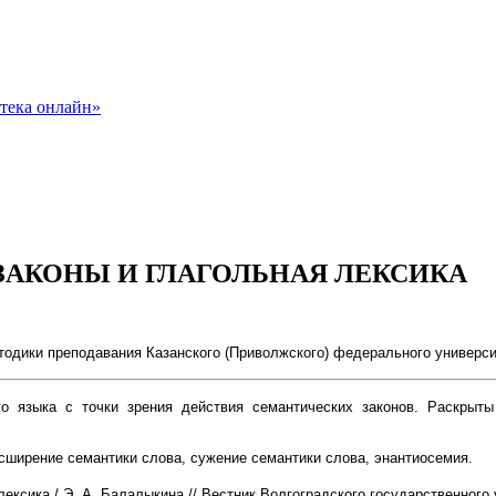
 ЗАКОНЫ И ГЛАГОЛЬНАЯ ЛЕКСИКА
тодики преподавания Казанского (Приволжского) федерального универси
о языка с точки зрения действия семантических законов. Раскрыт
сширение семантики слова, сужение семантики слова, энантиосемия.
ксика / Э. А. Балалыкина // Вестник Волгоградского государственного ун