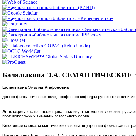
Балалыкина Э.А. СЕМАНТИЧЕСКИЕ
Балалыкина Эмилия Агафоновна
доктор филологических наук, профессор кафедры русского языка и ме
Аннотация:
статья посвящена анализу глагольной лексики русског
противоположных значений глагольного слова.
Ключевые слова:
семантические законы, внутренняя форма слова, ра
Цитирование:
Балалыкина, Э. А. Семантические законы и глагольная ле